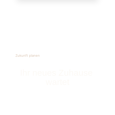
Zukunft planen
Ihr neues Zuhause 
wartet
Lassen Sie sich jetzt unverbindlich für die 
Eichenwald Apartments vormerken. Wir 
informieren Sie bevorzugt über den aktuellen 
Projektstand und freie Wohneinheiten.