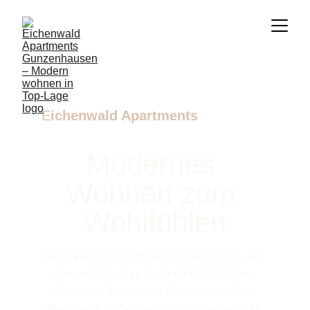
E
ichenwald Apartments
Modernes 
Wohnen zum 
Wohlfühlen
Helle Räume, durchdachte Grundrisse und 
eine erstklassige Lage im Fränkischen 
Seenland. Entdecken Sie zeitgemäßen 
Wohnraum in Gunzenhausen, der perfekt 